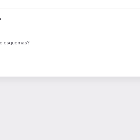
?
 de esquemas?