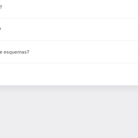
?
?
 de esquemas?