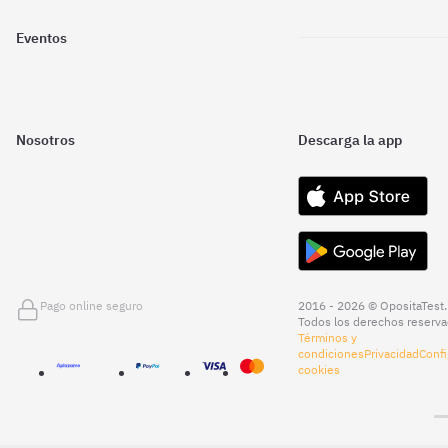
Eventos
Nosotros
Descarga la app
Pago online seguro
2016 - 2026 © OpositaTest.
Todos los derechos reserva
Términos y
condiciones
Privacidad
Confi
cookies