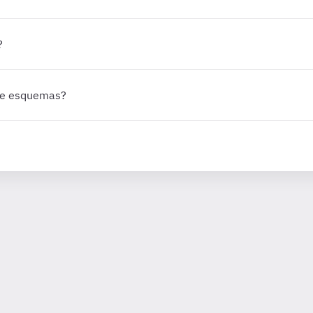
?
 de esquemas?