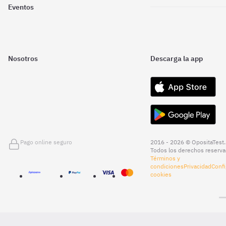
Eventos
Nosotros
Descarga la app
Pago online seguro
2016 - 2026 © OpositaTest.
Todos los derechos reserva
Términos y
condiciones
Privacidad
Confi
cookies