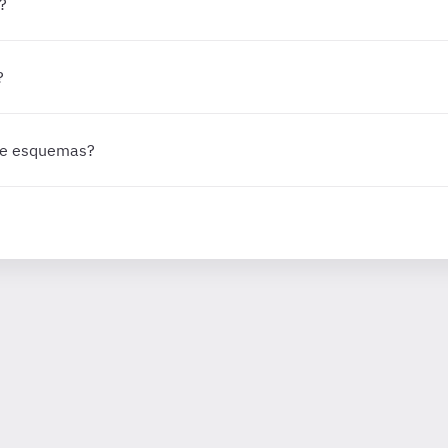
?
?
 de esquemas?