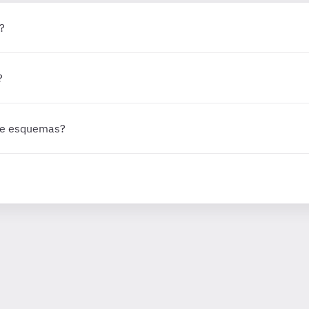
?
?
 de esquemas?