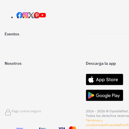
Eventos
Nosotros
Descarga la app
Pago online seguro
2016 - 2026 © OpositaTest.
Todos los derechos reserva
Términos y
condiciones
Privacidad
Confi