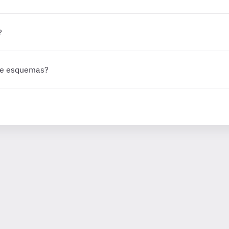
?
 de esquemas?