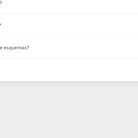
?
?
 de esquemas?