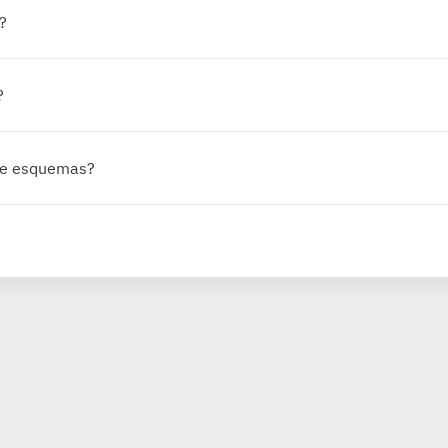
?
?
 de esquemas?