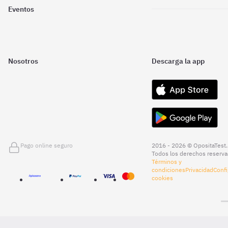
Eventos
Nosotros
Descarga la app
Pago online seguro
2016 - 2026 © OpositaTest.
Todos los derechos reserva
Términos y
condiciones
Privacidad
Confi
cookies