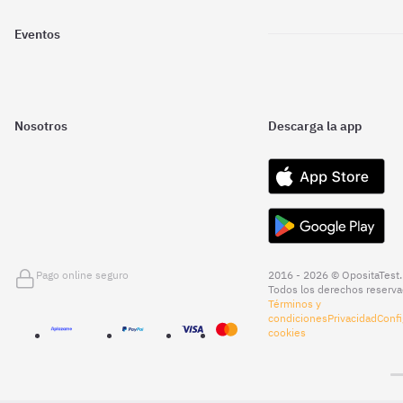
Eventos
Nosotros
Descarga la app
Pago online seguro
2016 - 2026 © OpositaTest.
Todos los derechos reserva
Términos y
condiciones
Privacidad
Confi
cookies