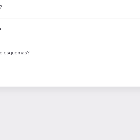
?
?
 de esquemas?