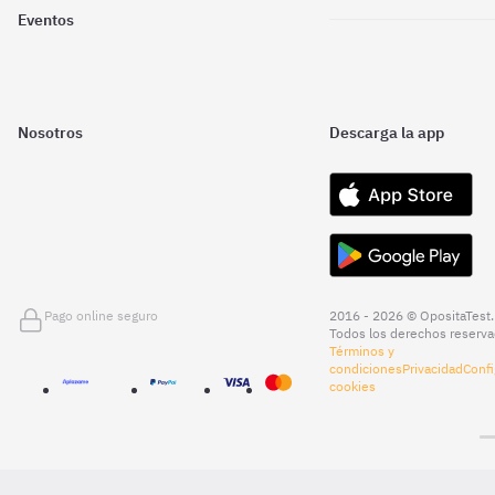
Eventos
Nosotros
Descarga la app
Pago online seguro
2016 - 2026 © OpositaTest.
Todos los derechos reserva
Términos y
condiciones
Privacidad
Confi
cookies