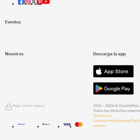
Eventos
Nosotros
Descarga la app
Pago online seguro
2016 - 2026 © OpositaTest.
Todos los derechos reserva
Términos y
condiciones
Privacidad
Confi
cookies