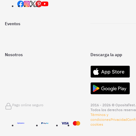
Eventos
Nosotros
Descarga la app
Pago online seguro
2016 - 2026 © OpositaTest.
Todos los derechos reserva
Términos y
condiciones
Privacidad
Confi
cookies