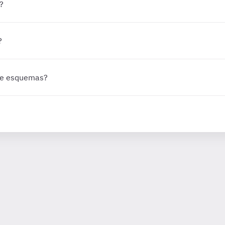
?
?
 de esquemas?