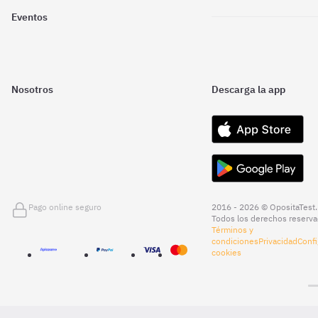
Eventos
Nosotros
Descarga la app
Pago online seguro
2016 - 2026 © OpositaTest.
Todos los derechos reserva
Términos y
condiciones
Privacidad
Confi
cookies