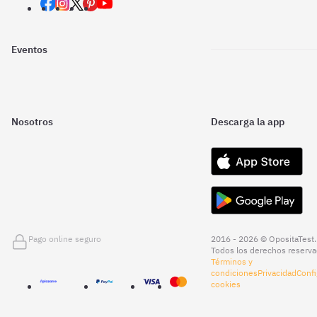
Eventos
Nosotros
Descarga la app
Pago online seguro
2016 - 2026 © OpositaTest.
Todos los derechos reserva
Términos y
condiciones
Privacidad
Confi
cookies