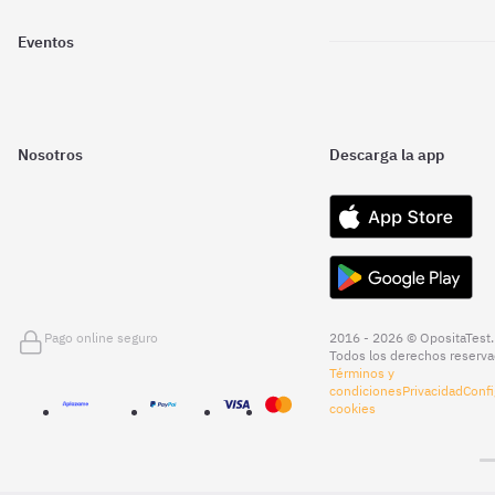
Eventos
Nosotros
Descarga la app
Pago online seguro
2016 - 2026 © OpositaTest.
Todos los derechos reserva
Términos y
condiciones
Privacidad
Confi
cookies