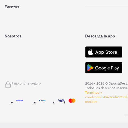
Eventos
Nosotros
Descarga la app
Pago online seguro
2016 - 2026 © OpositaTest.
Todos los derechos reserva
Términos y
condiciones
Privacidad
Confi
cookies