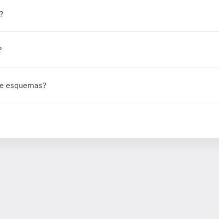
?
?
 de esquemas?