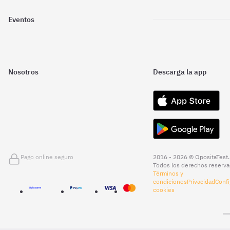
Eventos
Nosotros
Descarga la app
Pago online seguro
2016 - 2026 © OpositaTest.
Todos los derechos reserva
Términos y
condiciones
Privacidad
Confi
cookies