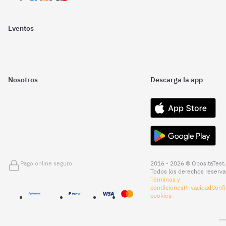
Eventos
Nosotros
Descarga la app
Pago online seguro
2016 - 2026 © OpositaTest.
Todos los derechos reserva
Términos y
condiciones
Privacidad
Confi
cookies