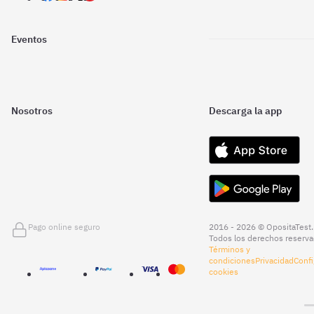
Eventos
Nosotros
Descarga la app
Pago online seguro
2016 - 2026 © OpositaTest.
Todos los derechos reserva
Términos y
condiciones
Privacidad
Confi
cookies