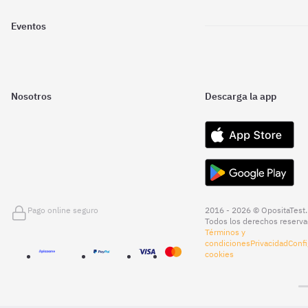
Eventos
Nosotros
Descarga la app
Pago online seguro
2016 - 2026 © OpositaTest.
Todos los derechos reserva
Términos y
condiciones
Privacidad
Confi
cookies