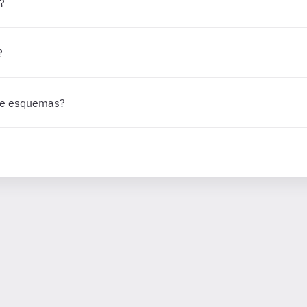
?
?
 de esquemas?