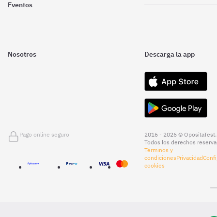
Eventos
Nosotros
Descarga la app
Pago online seguro
2016 - 2026 © OpositaTest.
Todos los derechos reserva
Términos y
condiciones
Privacidad
Confi
cookies