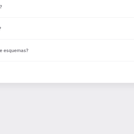
?
?
 de esquemas?