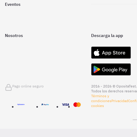
Eventos
Nosotros
Descarga la app
Pago online seguro
2016 - 2026 © OpositaTest.
Todos los derechos reserva
Términos y
condiciones
Privacidad
Confi
cookies