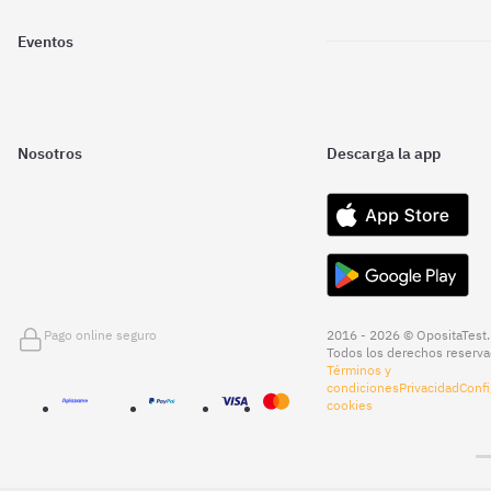
Eventos
Nosotros
Descarga la app
Pago online seguro
2016 - 2026 © OpositaTest.
Todos los derechos reserva
Términos y
condiciones
Privacidad
Confi
cookies