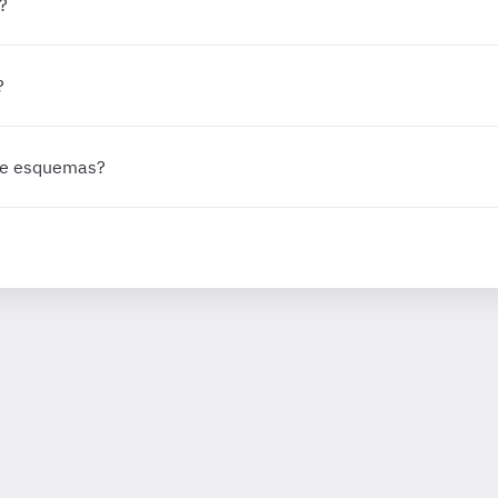
?
?
 de esquemas?