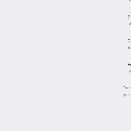
P
A
C
A
E
A
Todo
que 