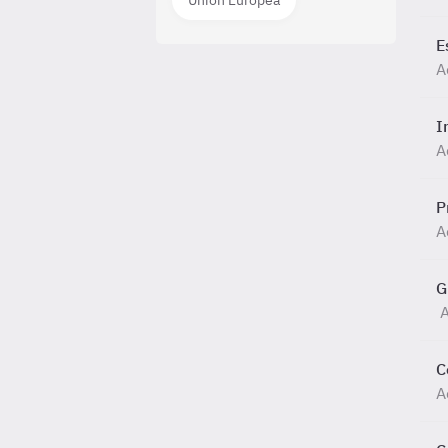
Unión Europea
E
A
I
A
P
A
G
C
A