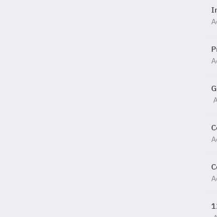
I
A
P
A
G
C
A
C
A
1