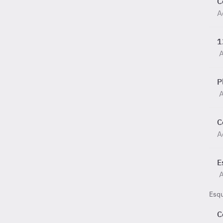
C
A
1
P
A
C
A
E
A
Esq
C