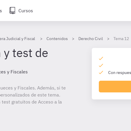
s
Cursos
era Judicial y Fiscal
Contenidos
Derecho Civil
Tema 12
 y test de
es y Fiscales
Con respuest
ueces y Fiscales. Además, si te
personalizados de este tema.
 test gratuitos de Acceso a la