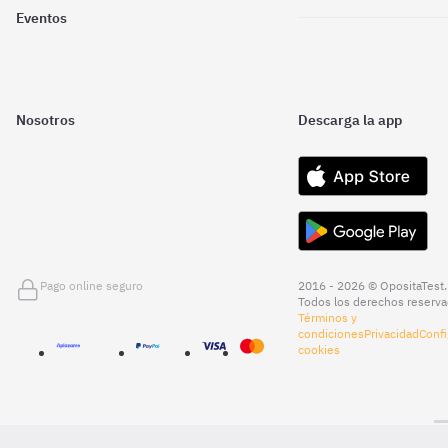
Eventos
Nosotros
Descarga la app
Pago online seguro
2016 - 2026 © OpositaTest.
Todos los derechos reserva
Términos y
condiciones
Privacidad
Confi
cookies