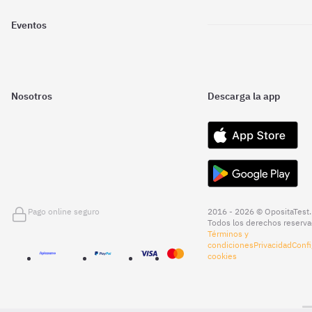
Eventos
Nosotros
Descarga la app
Pago online seguro
2016 - 2026 © OpositaTest.
Todos los derechos reserva
Términos y
condiciones
Privacidad
Confi
cookies