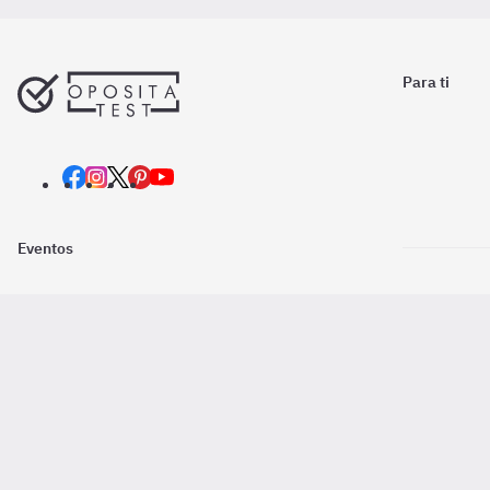
Para ti
Eventos
Nosotros
Descarga la