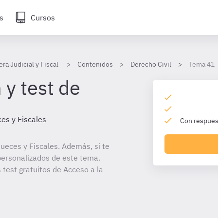
s
Cursos
era Judicial y Fiscal
Contenidos
Derecho Civil
Tema 41
 y test de
es y Fiscales
Con respuest
ueces y Fiscales. Además, si te
personalizados de este tema.
 test gratuitos de Acceso a la