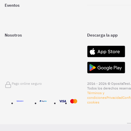
Eventos
Nosotros
Descarga la app
Pago online seguro
2016 - 2026 © OpositaTest.
Todos los derechos reserva
Términos y
condiciones
Privacidad
Confi
cookies