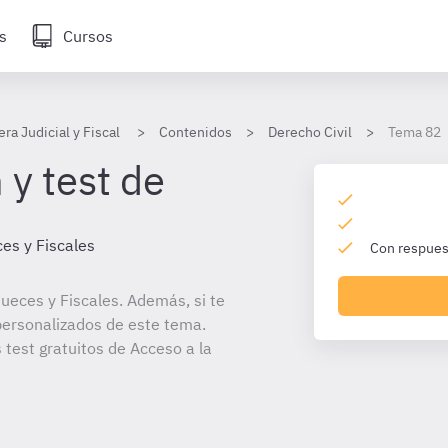
s
Cursos
era Judicial y Fiscal
Contenidos
Derecho Civil
Tema 82
 y test de
es y Fiscales
Con respuest
ueces y Fiscales. Además, si te
personalizados de este tema.
 test gratuitos de Acceso a la