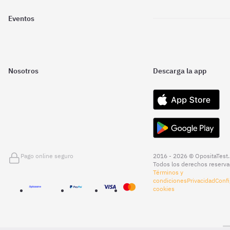
Eventos
Nosotros
Descarga la app
Pago online seguro
2016 - 2026 © OpositaTest.
Todos los derechos reserva
Términos y
condiciones
Privacidad
Confi
cookies