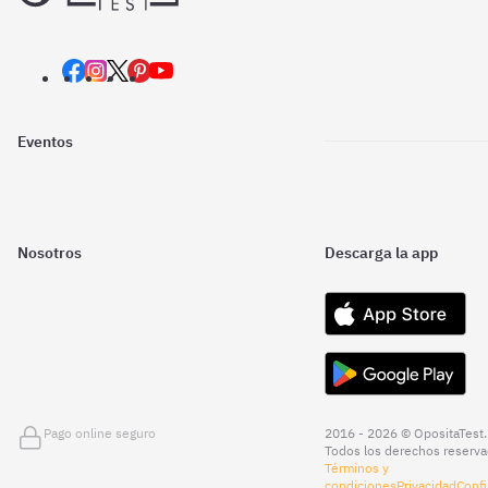
Eventos
Nosotros
Descarga la app
Pago online seguro
2016 - 2026 © OpositaTest.
Todos los derechos reserva
Términos y
condiciones
Privacidad
Confi