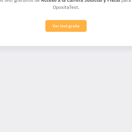
os test gratuitos de
Acceso a la Carrera Judicial y Fiscal
para 
OpositaTest.
Ver test gratis