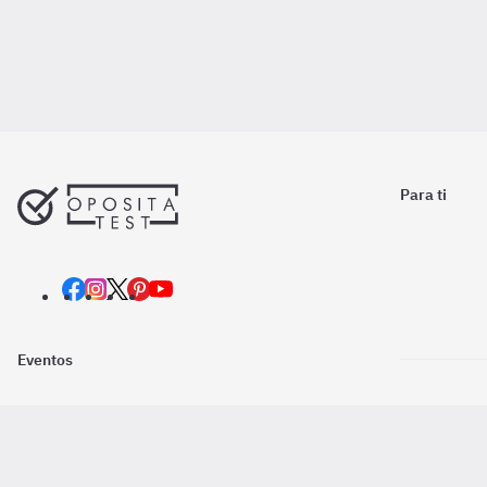
Para ti
Eventos
Nosotros
Descarga la