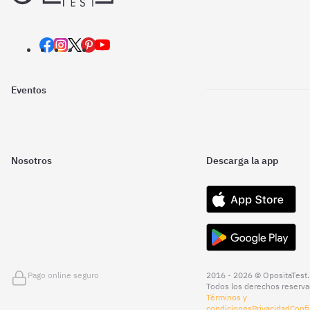
Eventos
Nosotros
Descarga la app
Pago online seguro
2016 - 2026 © OpositaTest.
Todos los derechos reserva
Términos y
condiciones
Privacidad
Confi