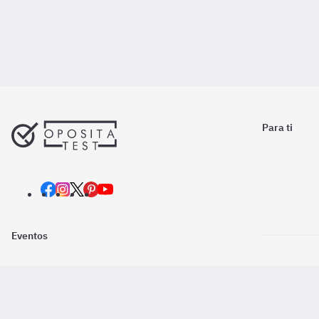
Para ti
Eventos
Nosotros
Descarga la