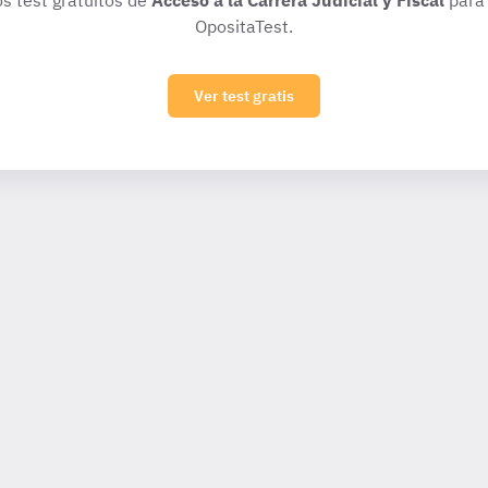
os test gratuitos de
Acceso a la Carrera Judicial y Fiscal
para 
OpositaTest.
Ver test gratis