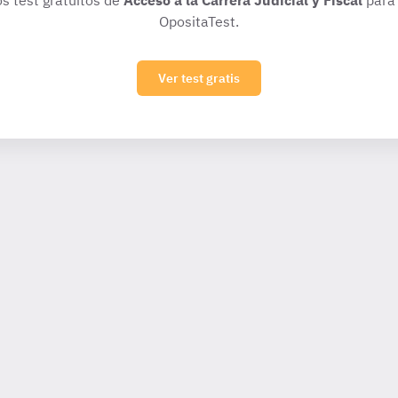
os test gratuitos de
Acceso a la Carrera Judicial y Fiscal
para 
OpositaTest.
Ver test gratis