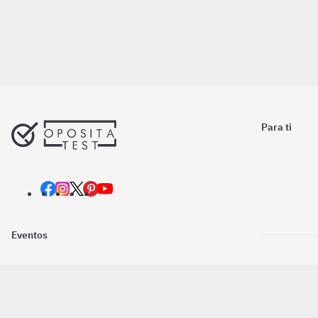
Para ti
Eventos
Nosotros
Descarga la