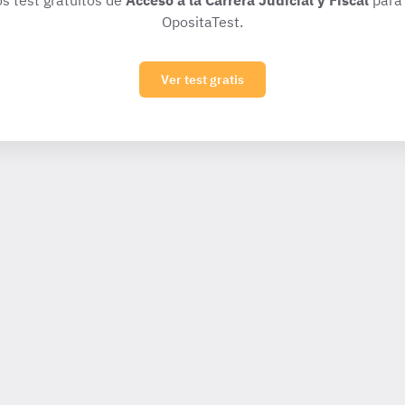
os test gratuitos de
Acceso a la Carrera Judicial y Fiscal
para 
OpositaTest.
Ver test gratis