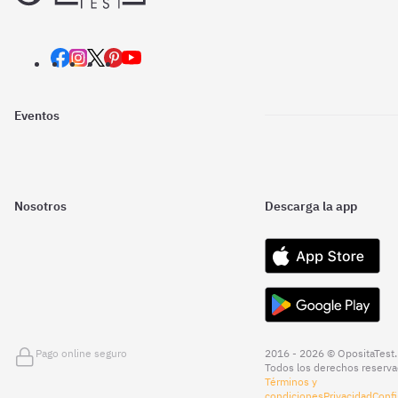
Eventos
Nosotros
Descarga la app
Pago online seguro
2016 - 2026 © OpositaTest.
Todos los derechos reserva
Términos y
condiciones
Privacidad
Confi