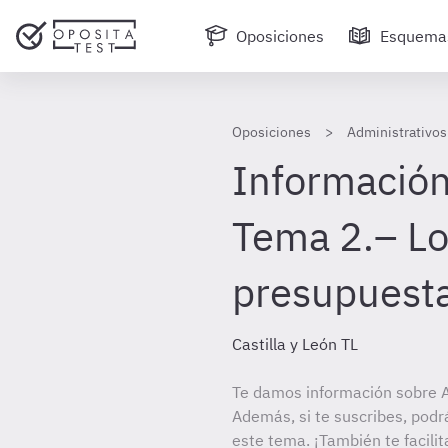
Oposiciones
Esquema
Oposiciones
Administrativos 
Información
Tema 2.– Lo
presupuesta
Castilla y León TL
Te damos información sobre Ad
Además, si te suscribes, podr
este tema. ¡También te facilit