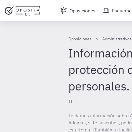
Oposiciones
Esquema
Oposiciones
Administrativos 
Información 
protección 
personales.
TL
Te damos información sobre Ad
Además, si te suscribes, podr
este tema. ¡También te facilit